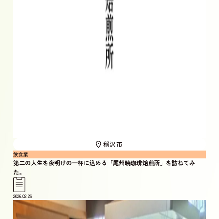
稲沢市
飲食業
第二の人生を夜明けの一杯に込める「尾州暁珈琲焙煎所」を訪ねてみ
た。
2026.02.26