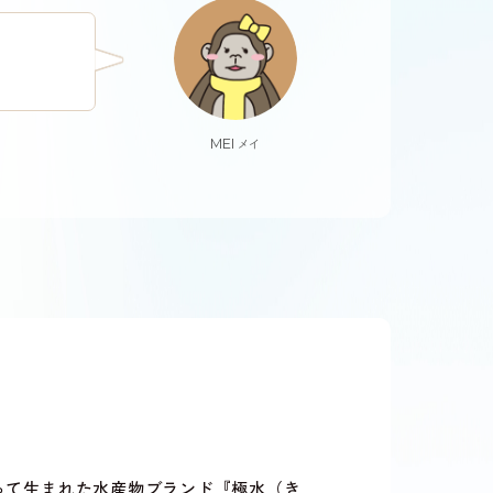
MEI
メイ
って生まれた水産物ブランド『極水（き