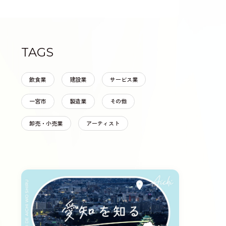
TAGS
飲食業
建設業
サービス業
一宮市
製造業
その他
卸売・小売業
アーティスト