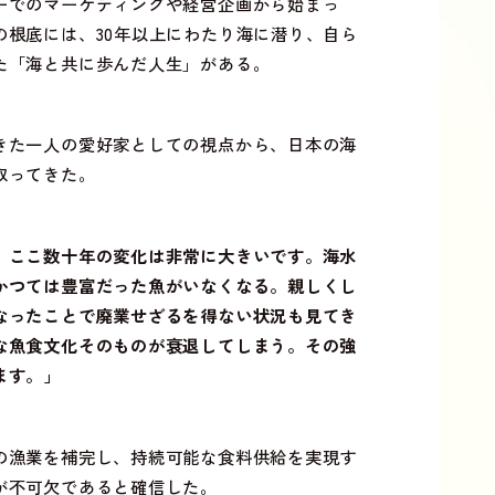
ーでのマーケティングや経営企画から始まっ
の根底には、
30
年以上にわたり海に潜り、自ら
た「海と共に歩んだ人生」がある。
きた一人の愛好家としての視点から、日本の海
取ってきた。
、ここ数十年の変化は非常に大きいです。海水
かつては豊富だった魚がいなくなる。親しくし
なったことで廃業せざるを得ない状況も見てき
な魚食文化そのものが衰退してしまう。その強
ます。」
の漁業を補完し、持続可能な食料供給を実現す
が不可欠であると確信した。