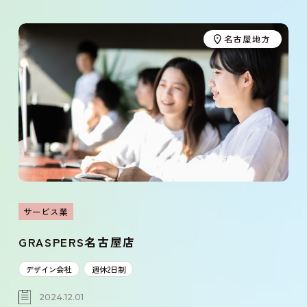
運輸・通信業
名古屋地方
電気・ガス
製造業
建設業
漁業
サービス業
農業・林業
GRASPERS名古屋店
アーティスト
デザイン会社
週休2日制
2024.12.01