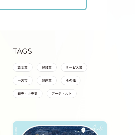
TAGS
飲食業
建設業
サービス業
一宮市
製造業
その他
卸売・小売業
アーティスト