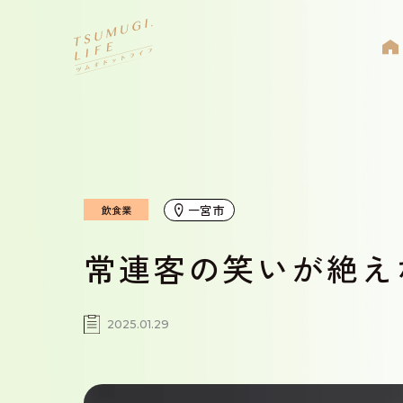
一宮市
飲食業
常連客の笑いが絶え
2025.01.29