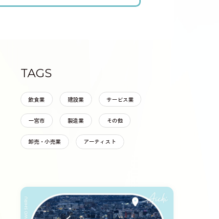
TAGS
飲食業
建設業
サービス業
一宮市
製造業
その他
卸売・小売業
アーティスト