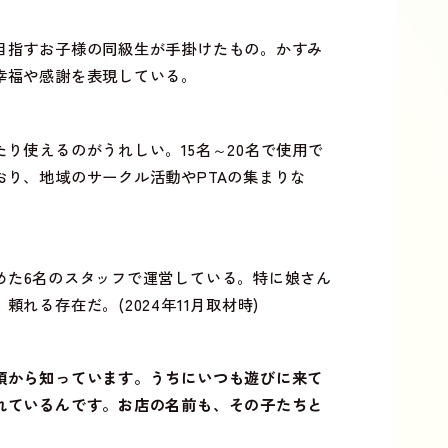
目指すお子様の同級生が手掛けたもの。かすみ
幸福や感謝を表現している。
たり使えるのがうれしい。
15
名～
20
名で使用で
おり、地域のサークル活動や
PTA
の集まりな
めた
6
名のスタッフで運営している。特に娘さん
れる存在だ。(2024年11月取材時)
頃から知っています。うちにいつも遊びに来て
れているんです。お店の名前も、その子たちと