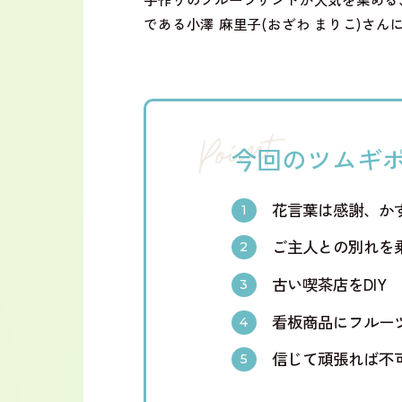
である小澤 麻里子(おざわ まりこ)さ
今回のツムギ
花言葉は感謝、か
ご主人との別れを
古い喫茶店をDIY
看板商品にフルー
信じて頑張れば不