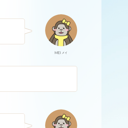
MEI
メイ
。